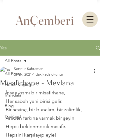
AnÇemberi
Yazı
All Posts
Sennur Kahraman
All Posts
29 Eki 2021
1 dakikada okunur
Misafirhane - Mevlana
Nefes Koçluğu
İnsan kısmı bir misafirhane,
Mandala
Her sabah yeni birisi gelir.
Blog
Bir sevinç, bir bunalım, bir zalimlik,
PodCast
Aniden farkına varmak bir şeyin,
Hepsi beklenmedik misafir.
Hepsini karşılayıp eyle!