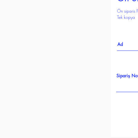
Ön siparis F
Tek kopya