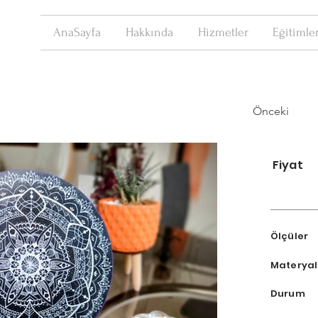
AnaSayfa
Hakkında
Hizmetler
Eğitimle
Önceki
Fiyat
Ölçüle
Matery
Duru