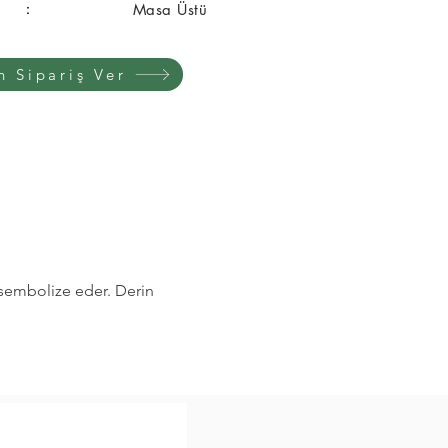
 :
Masa Üstü
n Sipariş Ver
 sembolize eder. Derin