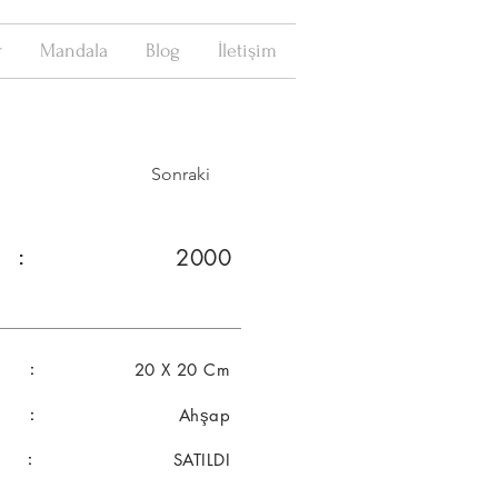
r
Mandala
Blog
İletişim
Sonraki
2000
 :
r :
20 X 20 Cm
al :
Ahşap
m :
SATILDI