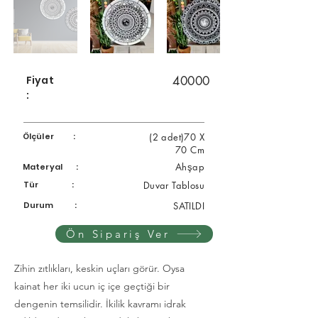
Fiyat
40000
:
Ölçüler :
(2 adet)70 X
70 Cm
Ahşap
Materyal :
Tür :
Duvar Tablosu
Durum :
SATILDI
Ön Sipariş Ver
Zihin zıtlıkları, keskin uçları görür. Oysa
kainat her iki ucun iç içe geçtiği bir
dengenin temsilidir. İkilik kavramı idrak