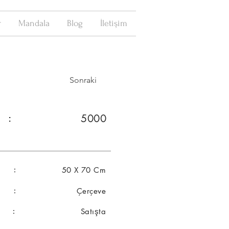
r
Mandala
Blog
İletişim
Sonraki
5000
 :
r :
50 X 70 Cm
al :
Çerçeve
m :
Satışta