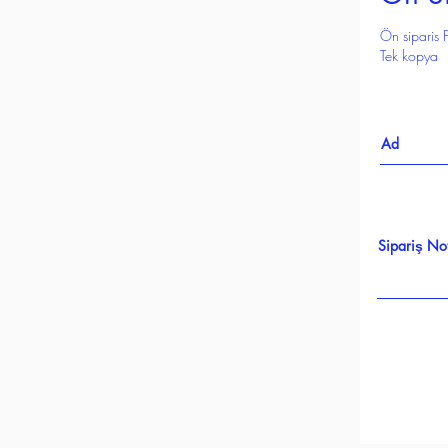
Ön siparis F
Tek kopya