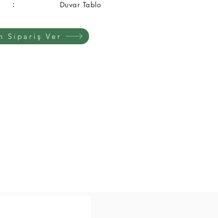
 :
Duvar Tablo
n Sipariş Ver