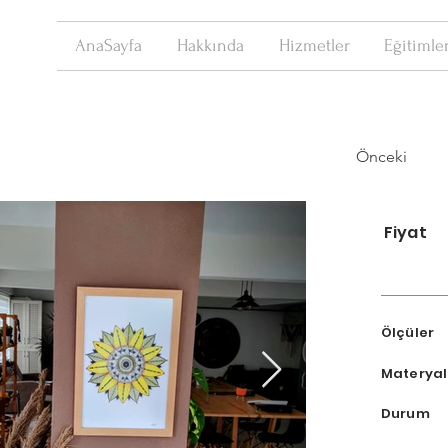
AnaSayfa
Hakkında
Hizmetler
Eğitimle
Önceki
Fiyat
Ölçüle
Matery
Duru