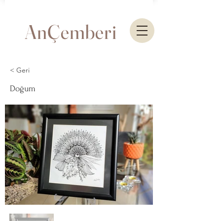
AnÇemberi
< Geri
Doğum