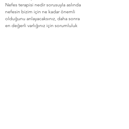
Nefes terapisi nedir sorusuyla aslında 
nefesin bizim için ne kadar önemli 
olduğunu anlayacaksınız, daha sonra 
en değerli varlığınız için sorumluluk 
almak sizin elinizdedir.
Nefesimiz bebeklikten sonra neden 
kısıtlanıyor sorusunun yanıtı için buraya 
tıklayabilirsiniz.
Nefes Koçluğu
Hepsini Gör
Son Yazılar