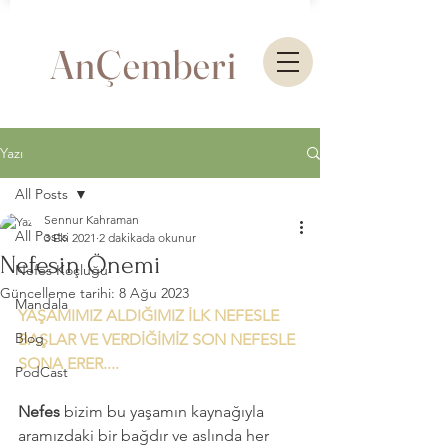
AnÇemberi
Yazı
All Posts
Sennur Kahraman
All Posts
3 Eki 2021
2 dakikada okunur
Nefesin Önemi
Nefes Koçluğu
Güncelleme tarihi:
8 Ağu 2023
Mandala
YAŞAMIMIZ ALDIĞIMIZ İLK NEFESLE 
Blog
BAŞLAR VE VERDİĞİMİZ SON NEFESLE 
SONA ERER....
PodCast
Nefes
 bizim bu yaşamın kaynağıyla 
aramızdaki bir bağdır ve aslında her 